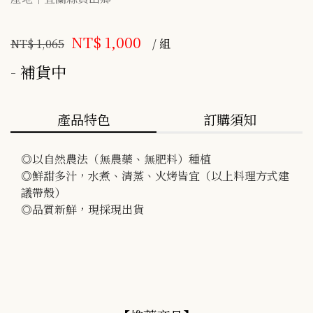
NT$ 1,000
NT$ 1,065
/ 組
補貨中
產品特色
訂購須知
◎以自然農法（無農藥、無肥料）種植

◎鮮甜多汁，水煮、清蒸、火烤皆宜（以上料理方式建
議帶殼）

◎品質新鮮，現採現出貨