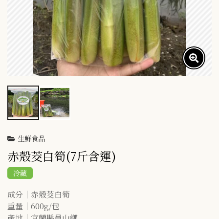
生鮮食品
赤殼茭白筍(7斤含運)
冷藏
成分│赤殼茭白筍

重量│600g/包

產地│宜蘭縣員山鄉